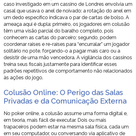
caso investigado em um cassino de Londres envolvia um
casal que usava o anel de noivado: a rotação do anel em
um dedo específico indicava o par de cartas de bolso. A
ameaça aqui é dupla: primeiro, os jogadores em colusão
têm uma visão parcial do baralho completo, pois
conhecem as cartas do parceiro; segundo, podem
coordenar raises e re-raises para “encurralar” um jogador
solitário no pote, forçando-o a pagar mais caro ou a
desistir de uma mão vencedora. A vigilância dos cassinos
treina seus fiscais justamente para identificar esses
padrões repetitivos de comportamento não relacionados
às ações do jogo.
Colusão Online: O Perigo das Salas
Privadas e da Comunicação Externa
No poker online, a colusão assume uma forma digital e,
em teoria, mais fácil de executar. Dois ou mais
trapaceiros podem estar na mesma sala física, cada um
em seu computador, ou conversando via aplicativo de