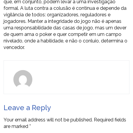
que, em conjunto, podem levar a uma investigação
formal. A luta contra a colusão é contínua e depende da
vigilância de todos: organizadores, reguladores e
jogadores. Manter a integridade do jogo não é apenas
uma responsabilidade das casas de jogo, mas um dever
de quem ama o poker e quer competir em um campo
nivelado, onde a habilidade, e não o conluio, determina o
vencedor.
Leave a Reply
Your email address will not be published.
Required fields
are marked
*