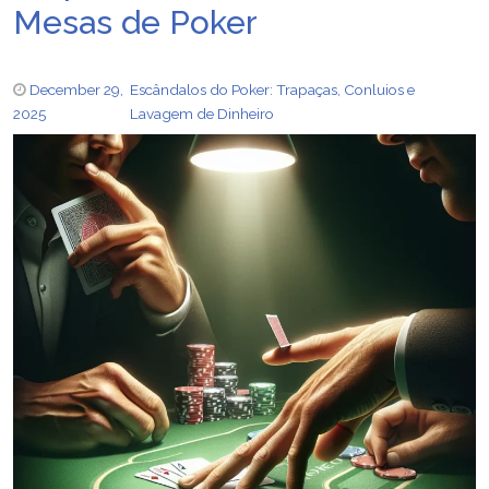
Mesas de Poker
December 29,
Escândalos do Poker: Trapaças, Conluios e
2025
Lavagem de Dinheiro